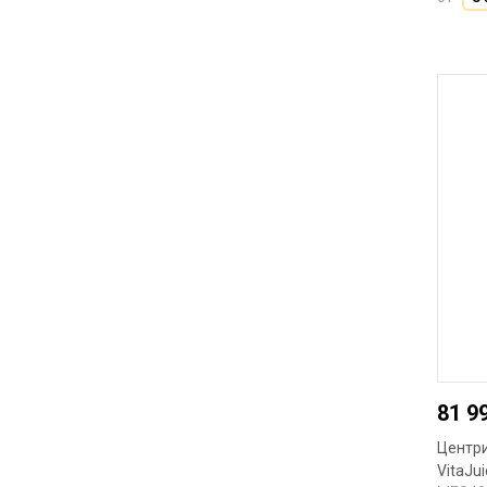
81 9
Центр
VitaJu