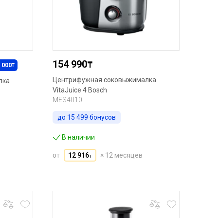
154 990
₸
 000
₸
Центрифужная соковыжималка
лка
VitaJuice 4 Bosch
MES4010
до
15 499
бонусов
В наличии
от
12 916
× 12 месяцев
₸