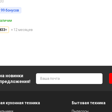
00
199
бонусов
наличии
833
× 12 месяцев
₸
на новинки
 предложения!
ая кухонная техника
Бытовая техника
ильники
Пылесосы