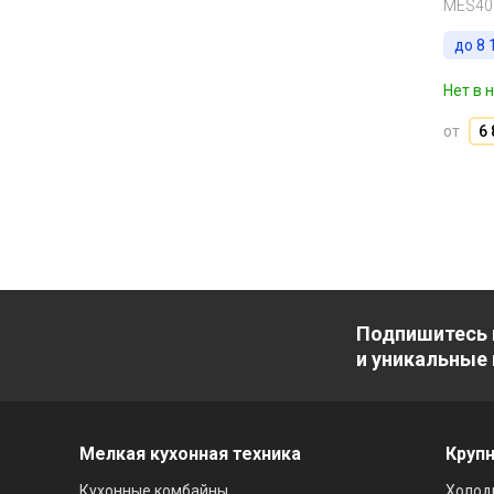
MES40
до
8 
Нет в 
от
6 
Подпишитесь 
и уникальные
Мелкая кухонная техника
Крупн
Кухонные комбайны
Холод