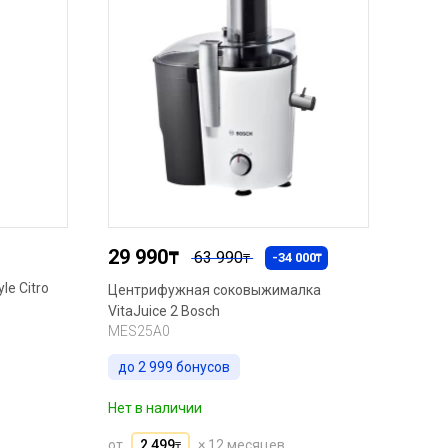
29 990
₸
63 990
-34 000
₸
₸
le Citro
Центрифужная соковыжималка
VitaJuice 2 Bosch
MES25A0
до
2 999
бонусов
Нет в наличии
от
2 499
× 12 месяцев
₸