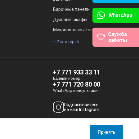
Варочные панели
WhatsApp
Духовые шкафы
Микроволновые печи
Служба
заботы
2 категорий
+7 771 933 33 11
Единый номер
+7 771 720 80 00
WhatsApp консультация
Подписывайтесь
на наш Instagram
atyrau@boschcenter.kz
Принять
имные статистические данные, чтобы