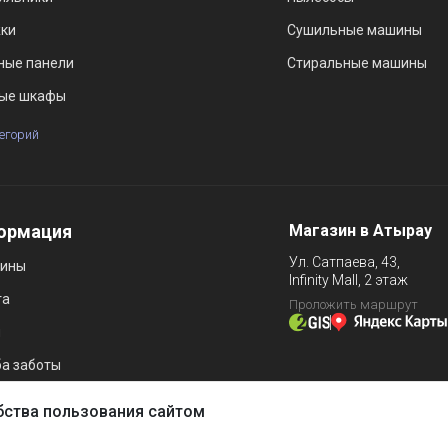
ки
Сушильные машины
ные панели
Стиральные машины
ые шкафы
тегорий
ормация
Магазин в Атырау
Ул. Сатпаева, 43,
зины
Infinity Mall, 2 этаж
та
Проложить маршрут
и
а заботы
бства пользования сайтом
казать товар в интернет-магазине и позволяет нам собирать анон