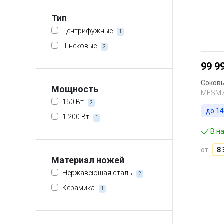
Тип
Центрифужные
1
Шнековые
2
99 9
Соковы
Мощность
MESM
150 Вт
2
до
14
1 200 Вт
1
В н
от
8 
Материал ножей
Нержавеющая сталь
2
Керамика
1