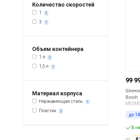
Количество скоростей
1
2
3
1
Объем контейнера
1 л
2
1,5 л
1
99 9
Шнеков
Материал корпуса
Bosch
Нержавеющая сталь
1
MESM
Пластик
2
до
14
В н
от
8 