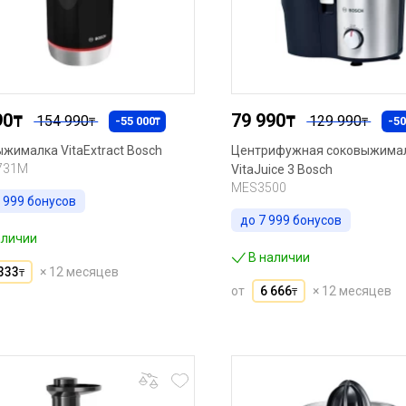
90
79 990
₸
154 990
₸
129 990
-55 000
-50
₸
₸
₸
жималка VitaExtract Bosch
Центрифужная соковыжима
731M
VitaJuice 3 Bosch
MES3500
 999
бонусов
до
7 999
бонусов
аличии
В наличии
333
× 12 месяцев
₸
от
6 666
× 12 месяцев
₸