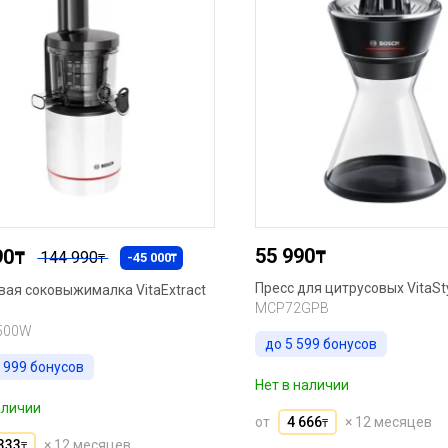
55 990
90
₸
₸
144 990
-45 000
₸
₸
Пресс для цитрусовых VitaSty
ая соковыжималка VitaExtract
MCP72GPB
500W
до
5 599
бонусов
 999
бонусов
Нет в наличии
аличии
от
4 666
× 12 месяцев
₸
333
× 12 месяцев
₸