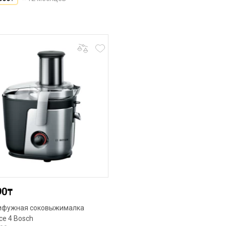
90
₸
ифужная соковыжималка
ice 4 Bosch