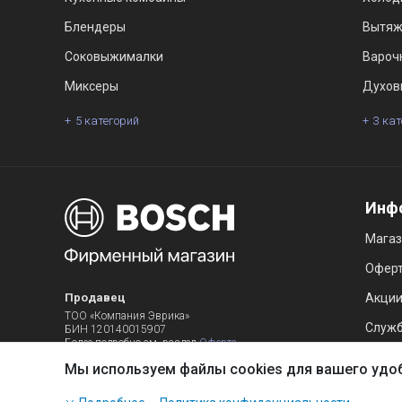
Блендеры
Вытяж
Соковыжималки
Вароч
Миксеры
Духов
5 категорий
3 ка
Инф
Мага
Офер
Продавец
Акци
ТОО «Компания Эврика»
Служб
БИН 120140015907
Более подробно см. раздел
Оферта
Мы используем файлы cookies для вашего удо
Наш сайт использует файлы cookies, чтобы Вы могли за