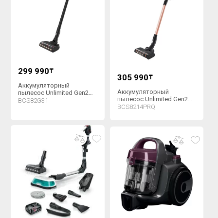
299 990
₸
305 990
₸
Аккумуляторный
Аккумуляторный
пылесос Unlimited Gen2
пылесос Unlimited Gen2
Bosch
BCS82G31
ProParquet Bosch
BCS8214PRQ