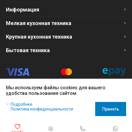
Информация
Мелкая кухонная техника
Крупная кухонная техника
Бытовая техника
Мы используем файлы cookies для вашего
Продавец
удобства пользования сайтом
ТОО «Компания Эврика»
Наш сайт использует файлы cookies, чтобы Вы могли
БИН 120140015907
Подробнее
заказать товар в интернет-магазине и позволяет нам
Более подробно см. раздел
Оферта
Политика конфиденциальности
Принять
собирать анонимные статистические данные, чтобы
усовершенствовать наш сайт.
Игнорируйте это сообщение, если Вы согласны с политикой