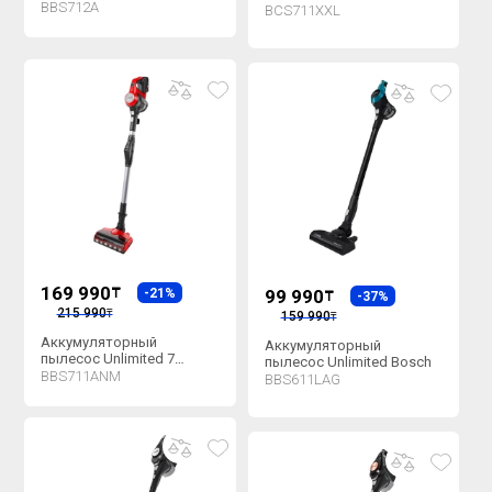
BBS712A
BCS711XXL
169 990
₸
-21%
99 990
₸
-37%
215 990
₸
159 990
₸
Аккумуляторный
Аккумуляторный
пылесос Unlimited 7
пылесос Unlimited Bosch
ProAnimal Bosch
BBS711ANM
BBS611LAG