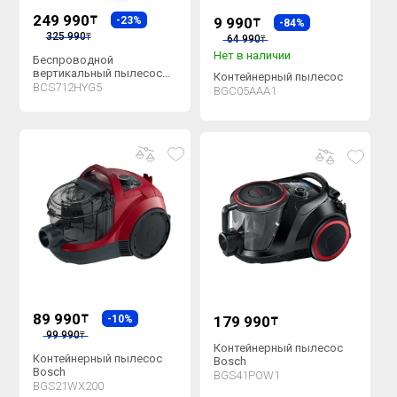
249 990
₸
-23%
9 990
₸
-84%
325 990
₸
64 990
₸
Нет в наличии
Беспроводной
вертикальный пылесос
Контейнерный пылесос
Bosch
BCS712HYG5
BGC05AAA1
89 990
₸
-10%
179 990
₸
99 990
₸
Контейнерный пылесос
Контейнерный пылесос
Bosch
Bosch
BGS41POW1
BGS21WX200