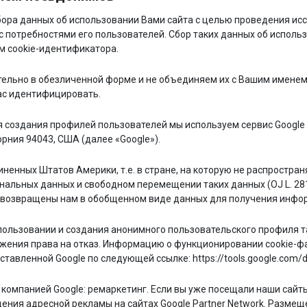
ора данных об использовании Вами сайта с целью проведения исс
с потребностями его пользователей. Сбор таких данных об испол
м cookie-идентификатора.
ельно в обезличенной форме и не объединяем их с Вашим именем 
ас идентифицировать.
я создания профилей пользователей мы используем сервис Google 
рния 94043, США (далее «Google»).
ненных Штатов Америки, т.е. в стране, на которую не распростра
нальных данных и свободном перемещении таких данных (OJ L. 281
е возвращены нам в обобщенном виде данных для получения инфо
ользовании и создания анонимного пользовательского профиля так
ажения права на отказ. Информацию о функционировании cookie-фа
тавленной Google по следующей ссылке: https://tools.google.com/d
компанией Google: ремаркетинг. Если вы уже посещали наши сайт
ения адресной рекламы на сайтах Google Partner Network. Размещ