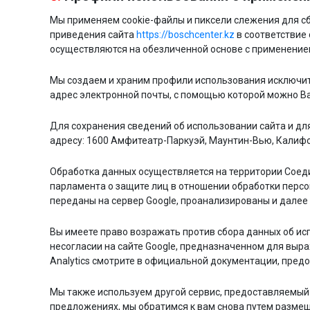
Мы применяем cookie-файлы и пиксели слежения для сб
приведения сайта
https://boschcenter.kz
в соответствие 
осуществляются на обезличенной основе с применение
Мы создаем и храним профили использования исключит
адрес электронной почты, с помощью которой можно В
Для сохранения сведений об использовании сайта и дл
адресу: 1600 Амфитеатр-Паркуэй, Маунтин-Вью, Калифо
Обработка данных осуществляется на территории Соеди
парламента о защите лиц в отношении обработки персо
переданы на сервер Google, проанализированы и дале
Вы имеете право возражать против сбора данных об исп
несогласии на сайте Google, предназначенном для выр
Analytics смотрите в официальной документации, предос
Мы также используем другой сервис, предоставляемый 
предложениях, мы обратимся к вам снова путем размещ