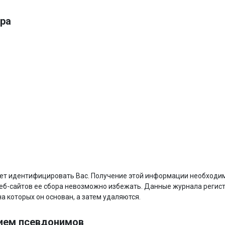
ра
яет идентифицировать Вас. Получение этой информации необходим
 веб-сайтов ее сбора невозможно избежать. Данные журнала регис
а которых он основан, а затем удаляются.
нием псевдонимов