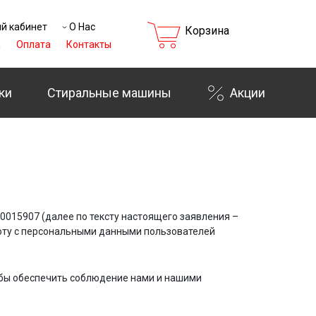
й кабинет
О Нас
Корзина
а
Оплата
Контакты
ки
Стиральные машины
Акции
40015907 (далее по тексту настоящего заявления –
оту с персональными данными пользователей
обы обеспечить соблюдение нами и нашими