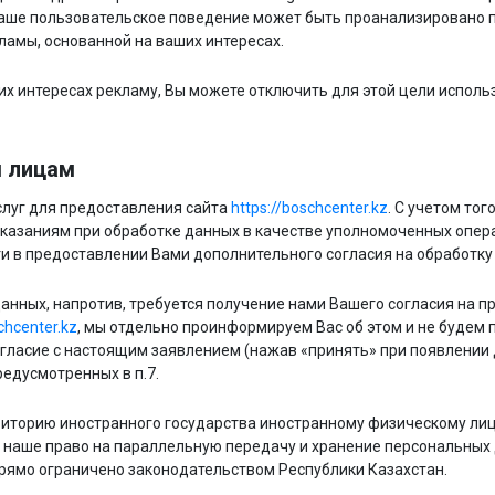
аше пользовательское поведение может быть проанализировано п
амы, основанной на ваших интересах.
их интересах рекламу, Вы можете отключить для этой цели испол
м лицам
луг для предоставления сайта
https://boschcenter.kz
. С учетом тог
казаниям при обработке данных в качестве уполномоченных опера
и в предоставлении Вами дополнительного согласия на обработк
 данных, напротив, требуется получение нами Вашего согласия на
chcenter.kz
, мы отдельно проинформируем Вас об этом и не будем
согласие с настоящим заявлением (нажав «принять» при появлени
предусмотренных в п.7.
риторию иностранного государства иностранному физическому ли
наше право на параллельную передачу и хранение персональных 
 прямо ограничено законодательством Республики Казахстан.