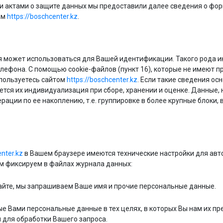
 актами о защите данных мы предоставили далее сведения о форм
ом
https://boschcenter.kz
.
я может использоваться для Вашей идентификации. Такого рода 
елефона. С помощью cookie-файлов (пункт 16), которые не имеют
 пользуетесь сайтом
https://boschcenter.kz
. Если такие сведения о
тся их индивидуализация при сборе, хранении и оценке. Данные, 
ции по ее накоплению, т.е. группировке в более крупные блоки, 
enter.kz
в Вашем браузере имеются технические настройки для ав
ем фиксируем в файлах журнала данных:
сайте, мы запрашиваем Ваше имя и прочие персональные данные.
 Вами персональные данные в тех целях, в которых Вы нам их п
 для обработки Вашего запроса.