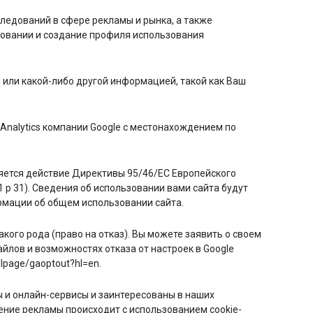
ледований в сфере рекламы и рынка, а также
ьзовании и создание профиля использования
или какой-либо другой информацией, такой как Ваш
Analytics компании Google с местонахождением по
няется действие Директивы 95/46/EC Европейского
 p 31). Сведения об использовании вами сайта будут
рмации об общем использовании сайта.
ого рода (право на отказ). Вы можете заявить о своем
йлов и возможностях отказа от настроек в Google
lpage/gaoptout?hl=en.
ы и онлайн-сервисы и заинтересованы в наших
ение рекламы происходит с использованием cookie-