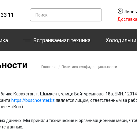
Личны
 33 11
Доставк
ика
Встраиваемая техника
Холодильни
ьности
Главная
Политика конфиденциальности
лика Казахстан, г. Шымкент, улица Байтурсынова, 18а, БИН: 1201
-сайта
https://boschcenter.kz
является лицом, ответственным за раб
лее – «Вы»).
ых данных. Мы приняли технические и организационные меры, чт
ите данных.