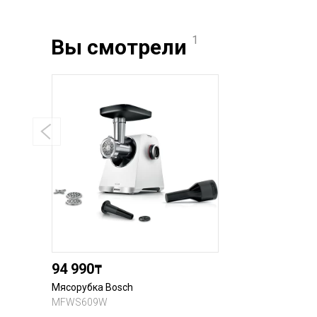
1
Вы смотрели
94 990
₸
Мясорубка Bosch
MFWS609W