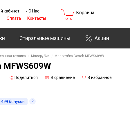
й кабинет
О Нас
Корзина
а
Оплата
Контакты
₸
ки
Стиральные машины
Акции
хонная техника
Мясорубки
Мясорубка Bosch MFWS609W
ch MFWS609W
Поделиться
В сравнение
В избранное
 499
бонусов