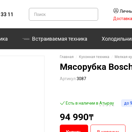
Личны
 33 11
Доставк
ика
Встраиваемая техника
Холодильни
Главная
Кухонная техника
Мелкая ку
Мясорубка Bos
Артикул
3087
Есть в наличии в
Атырау
до
9
94 990
₸